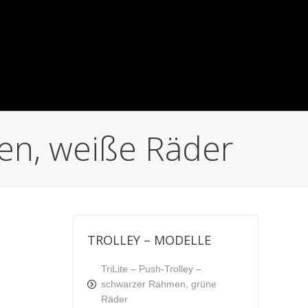
men, weiße Räder
TROLLEY – MODELLE
TriLite – Push-Trolley –
schwarzer Rahmen, grüne
Räder