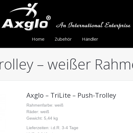
Home
Zubehör
Händler
Trolley – weißer Rah
Axglo – TriLite – Push-Trolley
Rahmenfarbe: weiß
Räder: weiß
Gewicht: 5,44 kg
Lieferzeiten: i.d.R. 3-4 Tage